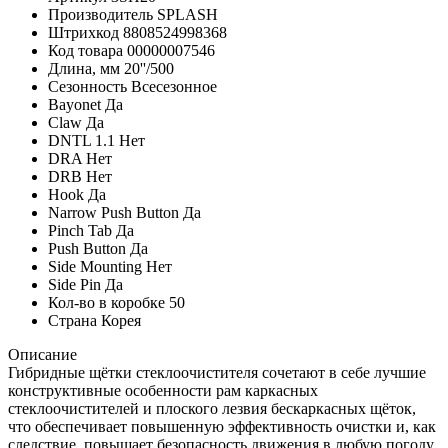
Производитель
SPLASH
Штрихкод
8808524998368
Код товара
00000007546
Длина, мм
20''/500
Сезонность
Всесезонное
Bayonet
Да
Claw
Да
DNTL 1.1
Нет
DRA
Нет
DRB
Нет
Hook
Да
Narrow Push Button
Да
Pinch Tab
Да
Push Button
Да
Side Mounting
Нет
Side Pin
Да
Кол-во в коробке
50
Страна
Корея
Описание
Гибридные щётки стеклоочистителя сочетают в себе лучшие
конструктивные особенности рам каркасных
стеклоочистителей и плоского лезвия бескаркасных щёток,
что обеспечивает повышенную эффективность очистки и, как
следствие, повышает безопасность движения в любую погоду.