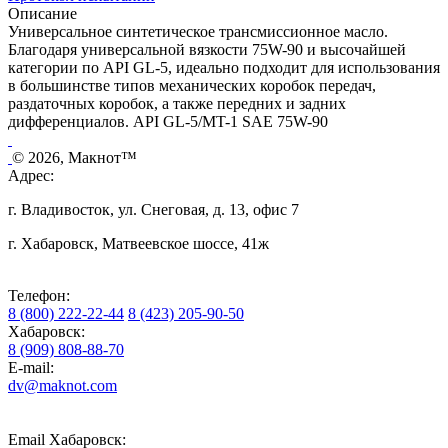
Описание
Универсальное синтетическое трансмиссионное масло.
Благодаря универсальной вязкости 75W-90 и высочайшей
категории по API GL-5, идеально подходит для использования
в большинстве типов механических коробок передач,
раздаточных коробок, а также передних и задних
дифференциалов. API GL-5/MT-1 SAE 75W-90
© 2026, Макнот™
Адрес:
г. Владивосток, ул. Снеговая, д. 13, офис 7
г. Хабаровск, Матвеевское шоссе, 41ж
Телефон:
8 (800) 222-22-44
8 (423) 205-90-50
Хабаровск:
8 (909) 808-88-70
E-mail:
dv@maknot.com
Email Хабаровск: