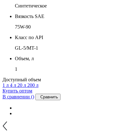
Синтетическое
Вязкость SAE
75W-90
Класс по API
GL-5/MT-1
Объем, л
1
Доступный объем
1 л
4 л
20 л
200 л
Купить оптом
В сравнении (
)
Сравнить