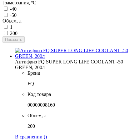
t замерзания, ºC
-40
-50
Объем, л
1
200
Показать
Антифриз FQ SUPER LONG LIFE COOLANT -50
GREEN, 200л
Бренд
FQ
Код товара
00000008160
Объем, л
200
В сравнении (
)