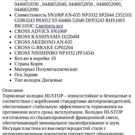
0446652030 , 0446652040, 0446652050 , 0446652060,
0446652090
Совместимость
SN106P
AN-635
NP1032
SP2044
2352101
GDB3243
P83052
ST-04466-52040
DFP3243
RHS1003
BK3103C
Смотреть все
CROSS ADVICS
SN106P
CROSS KASHIYAMA
D2204M
CROSS AKEBONO
AN-635
CROSS G-BRAKE
GP02204
CROSS NISSHINBO
NP1032 (PF1454)
Кол-во в коробке
10
Страна
Корея
Материал
Полуметаллические
Ось
Задняя
Тип колодок
Дисковые
Описание
Тормозные колодки HI-STOP – износостойкие и безопасные в
соответствии с корейскими стандартами автопроизводителей,
обеспечивают стабильную эффективность торможения на
протяжении всего срока эксплуатации. Колодки HI-STOP
изготовлены из сбалансированной фрикционной смеси,
обеспечивающей минимальное пылеобразование и шум.
Несущая пластина из высокоуглеродистой стали с
антикоррозионным покрытием препятствует образованию