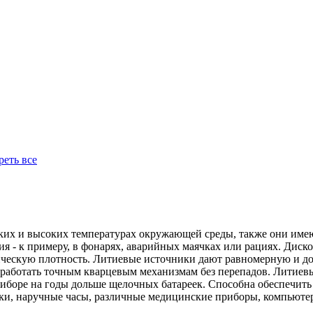
еть все
ких и высоких температурах окружающей среды, также они имею
 - к примеру, в фонарях, аварийных маячках или рациях. Диск
ческую плотность. Литиевые источники дают равномерную и дол
 работать точным кварцевым механизмам без перепадов. Литиевы
иборе на годы дольше щелочных батареек. Способна обеспечить 
шки, наручные часы, различные медицинские приборы, компьют