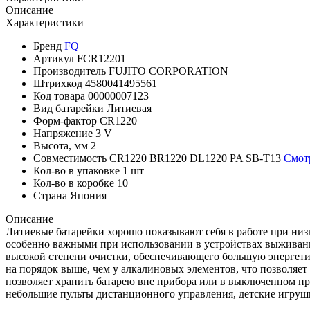
Описание
Характеристики
Бренд
FQ
Артикул
FCR12201
Производитель
FUJITO CORPORATION
Штрихкод
4580041495561
Код товара
00000007123
Вид батарейки
Литиевая
Форм-фактор
CR1220
Напряжение
3 V
Высота, мм
2
Совместимость
CR1220
BR1220
DL1220
PA
SB-T13
Смотр
Кол-во в упаковке
1 шт
Кол-во в коробке
10
Страна
Япония
Описание
Литиевые батарейки хорошо показывают себя в работе при низ
особенно важными при использовании в устройствах выживания
высокой степени очистки, обеспечивающего большую энергети
на порядок выше, чем у алкалиновых элементов, что позволяет
позволяет хранить батарею вне прибора или в выключенном пр
небольшие пульты дистанционного управления, детские игру