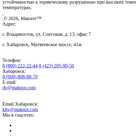
устойчивостью к термическому разрушению при высоких темпер
температурах.
© 2026, Макнот™
Адрес:
г. Владивосток, ул. Снеговая, д. 13, офис 7
г. Хабаровск, Матвеевское шоссе, 41ж
Телефон:
8 (800) 222-22-44
8 (423) 205-90-50
Хабаровск:
8 (909) 808-88-70
E-mail:
dv@maknot.com
Email Хабаровск:
khv@maknot.com
Мы в соцсетях: