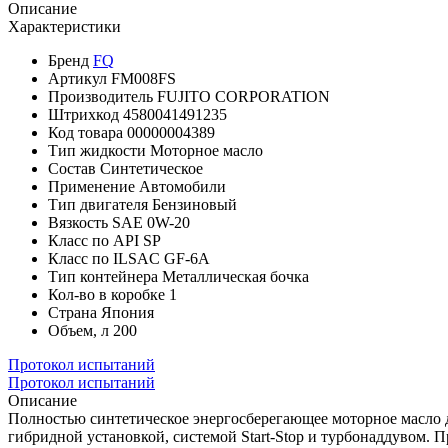
Описание
Характеристики
Бренд
FQ
Артикул
FM008FS
Производитель
FUJITO CORPORATION
Штрихкод
4580041491235
Код товара
00000004389
Тип жидкости
Моторное масло
Состав
Синтетическое
Применение
Автомобили
Тип двигателя
Бензиновый
Вязкость SAE
0W-20
Класс по API
SP
Класс по ILSAC
GF-6A
Тип контейнера
Металлическая бочка
Кол-во в коробке
1
Страна
Япония
Объем, л
200
Протокол испытаний
Протокол испытаний
Описание
Полностью синтетическое энергосберегающее моторное масло 
гибридной установкой, системой Start-Stop и турбонаддувом. П