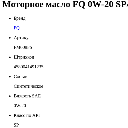
Моторное масло FQ 0W-20 S
Бренд
FQ
Артикул
FM008FS
Штрихкод
4580041491235
Состав
Синтетическое
Вязкость SAE
0W-20
Класс по API
SP