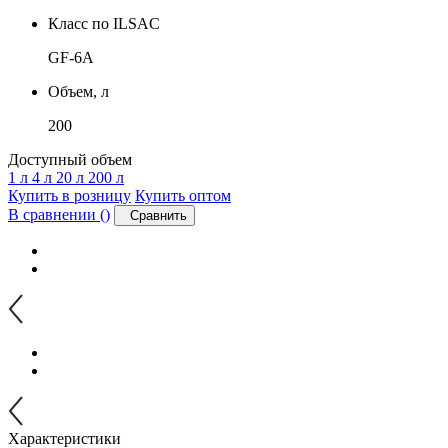
Класс по ILSAC
GF-6A
Объем, л
200
Доступный объем
1 л
4 л
20 л
200 л
Купить в розницу
Купить оптом
В сравнении (
)
Сравнить
Характеристики