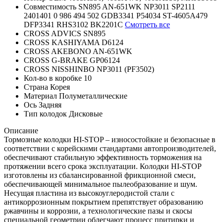
Совместимость
SN895
AN-651WK
NP3011
SP2111
2401401
0 986 494 502
GDB3341
P54034
ST-4605A479
DFP3341
RHS3102
BK2201C
Смотреть все
CROSS ADVICS
SN895
CROSS KASHIYAMA
D6124
CROSS AKEBONO
AN-651WK
CROSS G-BRAKE
GP06124
CROSS NISSHINBO
NP3011 (PF3502)
Кол-во в коробке
10
Страна
Корея
Материал
Полуметаллические
Ось
Задняя
Тип колодок
Дисковые
Описание
Тормозные колодки HI-STOP – износостойкие и безопасные в
соответствии с корейскими стандартами автопроизводителей,
обеспечивают стабильную эффективность торможения на
протяжении всего срока эксплуатации. Колодки HI-STOP
изготовлены из сбалансированной фрикционной смеси,
обеспечивающей минимальное пылеобразование и шум.
Несущая пластина из высокоуглеродистой стали с
антикоррозионным покрытием препятствует образованию
ржавчины и коррозии, а технологические пазы и скосы
специальной геометрии облегчают процесс притирки и