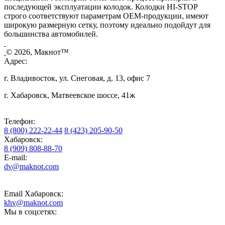
последующей эксплуатации колодок. Колодки HI-STOP
строго соответствуют параметрам OEM-продукции, имеют
широкую размерную сетку, поэтому идеально подойдут для
большинства автомобилей.
© 2026, Макнот™
Адрес:
г. Владивосток, ул. Снеговая, д. 13, офис 7
г. Хабаровск, Матвеевское шоссе, 41ж
Телефон:
8 (800) 222-22-44
8 (423) 205-90-50
Хабаровск:
8 (909) 808-88-70
E-mail:
dv@maknot.com
Email Хабаровск:
khv@maknot.com
Мы в соцсетях: