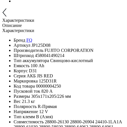
Характеристики
Описание
Характеристики
Бренд
FQ
Артикул
JP125D08
Производитель
FUJITO CORPORATION
Штрихкод
4580041490214
Тип аккумулятора
Свинцово-кислотный
Емкость
100 Ah
Корпус
D31
Серия АКБ
JIS RED
Маркировка
125D31R
Код товара
00000004250
Пусковой ток
820 A
Размеры
305x171x205/226 мм
Вес
21.3 кг
Полярность
R-Прямая
Напряжение
12 V
Тип клемм
В (Азия)
Совместимость
28800-26130
28800-26904
24410-1LA1A
28800-61030
28800-58020
28800-64062
28800-64061