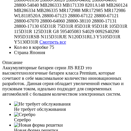
28800-54040
MB286333
MB171339
8201A148
MB260124
MB286334
MB286335
MR172988
MR172985
MR172986
WL8118520A
28800-67123
28800-67122
28800-67121
28800-67070
28800-64060
28800-38110
28800-17131
28800-17130
65D31R
75D31R
85D31R
95D31R
105D31R
115D31R
125D31R
G8
595405083
S4029
0092S40290
N95D31RSB
N115D31RJE
N120D31RL3
Y5105D31R
Y5130D31R
Смотреть все
Кол-во в коробке
75
Страна
Япония
Описание
Аккумуляторные батареи серии JIS RED это
высокотехнологичные батареи класса Premium, которые
сочетают в себе максимальное количество инновационных
разработок. Данная серия обладает увеличенной емкостью и
пусковым током, идеально подходит для современных
автомобилей с большим количеством электронных систем.
Не требует обслуживания
Серебро
Новая форма решетки