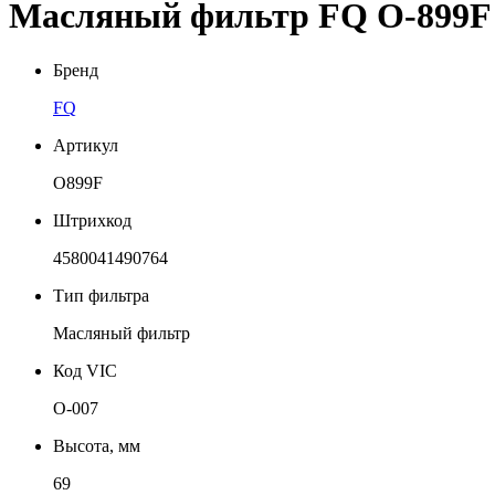
Масляный фильтр FQ O-899F
Бренд
FQ
Артикул
O899F
Штрихкод
4580041490764
Тип фильтра
Масляный фильтр
Код VIC
O-007
Высота, мм
69