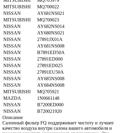
MITSUBISHI
MQ705979
MITSUBISHI
MQ700022
NISSAN
AY681NS021
MITSUBISHI
MQ700023
NISSAN
AY682NS014
NISSAN
AY680NS021
NISSAN
27891JX01A
NISSAN
AY681NS008
NISSAN
B7891ED50A
NISSAN
27891ED000
NISSAN
27891ED025
NISSAN
27891EU50A
NISSAN
AY685NS008
NISSAN
AY684NS008
MITSUBISHI
MQ705921
MAZDA
1N0661148
NISSAN
B7200ED000
NISSAN
B720021920
Описание
Салонный фильтр FQ поддерживает чистоту и лучшее
качество воздуха внутри салона вашего автомобиля и