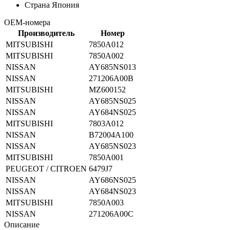
Страна
Япония
OEM-номера
Производитель
Номер
MITSUBISHI
7850A012
MITSUBISHI
7850A002
NISSAN
AY685NS013
NISSAN
271206A00B
MITSUBISHI
MZ600152
NISSAN
AY685NS025
NISSAN
AY684NS025
MITSUBISHI
7803A012
NISSAN
B72004A100
NISSAN
AY685NS023
MITSUBISHI
7850A001
PEUGEOT / CITROEN
6479J7
NISSAN
AY686NS025
NISSAN
AY684NS023
MITSUBISHI
7850A003
NISSAN
271206A00C
Описание