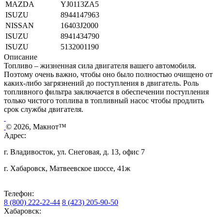
MAZDA
YJ0113ZA5
ISUZU
8944147963
NISSAN
16403J2000
ISUZU
8941434790
ISUZU
5132001190
Описание
Топливо – жизненная сила двигателя вашего автомобиля.
Поэтому очень важно, чтобы оно было полностью очищено от
каких-либо загрязнений до поступления в двигатель. Роль
топливного фильтра заключается в обеспечении поступления
только чистого топлива в топливный насос чтобы продлить
срок службы двигателя.
© 2026, Макнот™
Адрес:
г. Владивосток, ул. Снеговая, д. 13, офис 7
г. Хабаровск, Матвеевское шоссе, 41ж
Телефон:
8 (800) 222-22-44
8 (423) 205-90-50
Хабаровск: