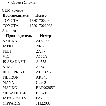
Страна
Япония
OEM-номера
Производитель
Номер
TOYOTA
1780170020
TOYOTA
178017002083
Аналоги
Производитель
Номер
ASHIKA
2002233
JAPKO
20233
FEBI
27277
VIC
A155A
JS ASAKASHI
A155J
AIKO
A164
BLUE PRINT
ADT32225
FILTRON
AK343
MANN
C2262
MANDO
EAF00265T
MECAFILTER
EL3716
JAPANPARTS
FA233S
NIPPARTS
J1322033