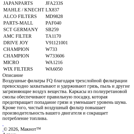
JAPANPARTS
JFA233S
MAHLE / KNECHT
LX837
ALCO FILTERS
MD9828
PARTS-MALL
PAF040
SCT GERMANY
SB259
AMC FILTER
TA1170
DRIVE JOY
V91121001
CHAMPION
W733
CHAMPION
W733606
MICRO
WA1216
WIX FILTERS
WA6050
Описание
Воздушные фильтры FQ благодаря трехслойной фильтрации
превосходно захватывают и удерживают грязь, пыль и другие
загрязняющие воздух вещества. Каркасы из полиуретановой
смолы обеспечивают правильную посадку, которая
предотвращает попадание грязи и уменьшает уровень шума.
Кроме того, чистый воздушный фильтр повышает
производительность вашего двигателя и сокращает
потребление топлива.
© 2026, Макнот™