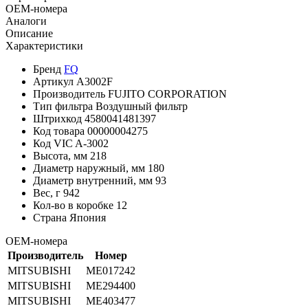
OEM-номера
Аналоги
Описание
Характеристики
Бренд
FQ
Артикул
A3002F
Производитель
FUJITO CORPORATION
Тип фильтра
Воздушный фильтр
Штрихкод
4580041481397
Код товара
00000004275
Код VIC
A-3002
Высота, мм
218
Диаметр наружный, мм
180
Диаметр внутренний, мм
93
Вес, г
942
Кол-во в коробке
12
Страна
Япония
OEM-номера
Производитель
Номер
MITSUBISHI
ME017242
MITSUBISHI
ME294400
MITSUBISHI
ME403477