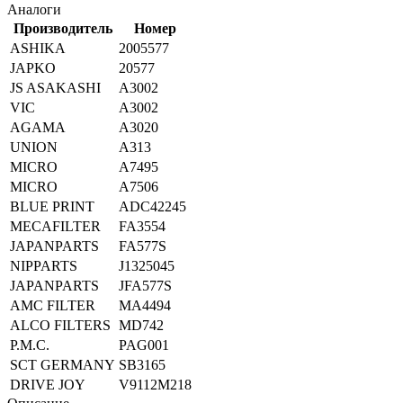
Аналоги
Производитель
Номер
ASHIKA
2005577
JAPKO
20577
JS ASAKASHI
A3002
VIC
A3002
AGAMA
A3020
UNION
A313
MICRO
A7495
MICRO
A7506
BLUE PRINT
ADC42245
MECAFILTER
FA3554
JAPANPARTS
FA577S
NIPPARTS
J1325045
JAPANPARTS
JFA577S
AMC FILTER
MA4494
ALCO FILTERS
MD742
P.M.C.
PAG001
SCT GERMANY
SB3165
DRIVE JOY
V9112M218