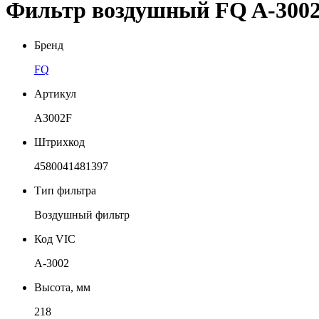
Фильтр воздушный FQ A-300
Бренд
FQ
Артикул
A3002F
Штрихкод
4580041481397
Тип фильтра
Воздушный фильтр
Код VIC
A-3002
Высота, мм
218