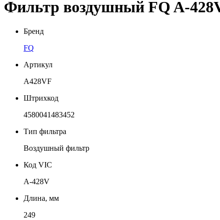
Фильтр воздушный FQ A-428
Бренд
FQ
Артикул
A428VF
Штрихкод
4580041483452
Тип фильтра
Воздушный фильтр
Код VIC
A-428V
Длина, мм
249