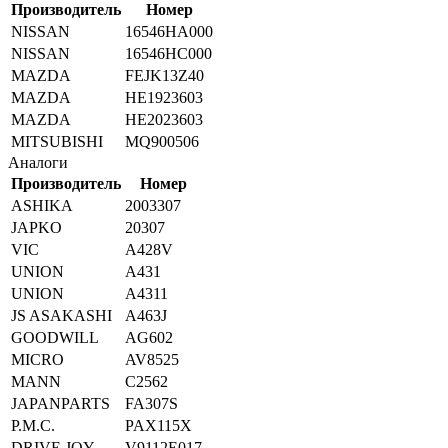
Производитель
Номер
NISSAN
16546HA000
NISSAN
16546HC000
MAZDA
FEJK13Z40
MAZDA
HE1923603
MAZDA
HE2023603
MITSUBISHI
MQ900506
Аналоги
Производитель
Номер
ASHIKA
2003307
JAPKO
20307
VIC
A428V
UNION
A431
UNION
A4311
JS ASAKASHI
A463J
GOODWILL
AG602
MICRO
AV8525
MANN
C2562
JAPANPARTS
FA307S
P.M.C.
PAX115X
DRIVE JOY
V9112E017