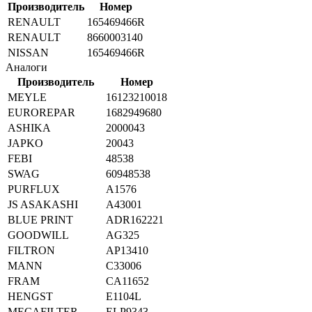
Производитель
Номер
RENAULT
165469466R
RENAULT
8660003140
NISSAN
165469466R
Аналоги
Производитель
Номер
MEYLE
16123210018
EUROREPAR
1682949680
ASHIKA
2000043
JAPKO
20043
FEBI
48538
SWAG
60948538
PURFLUX
A1576
JS ASAKASHI
A43001
BLUE PRINT
ADR162221
GOODWILL
AG325
FILTRON
AP13410
MANN
C33006
FRAM
CA11652
HENGST
E1104L
MECAFILTER
ELP9343