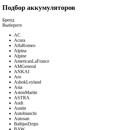
Подбор аккумуляторов
Бренд
Выберите
AC
Acura
AlfaRomeo
Alpina
Alpine
AmericanLaFrance
AMGeneral
ANKAI
Aro
AshokLeyland
Asia
AstonMartin
ASTRA
Audi
Austin
Autobianchi
Autosan
BaltijasDzips
BAW