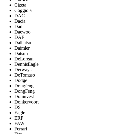
Cizeta
Coggiola
DAC
Dacia
Dadi
Daewoo
DAF
Daihatsu
Daimler
Datsun
DeLorean
DennisEagle
Derways
DeTomaso
Dodge
Dongfeng
DongFeng
Doninvest
Donkervoort
DS
Eagle
ERF
FAW
Ferrari