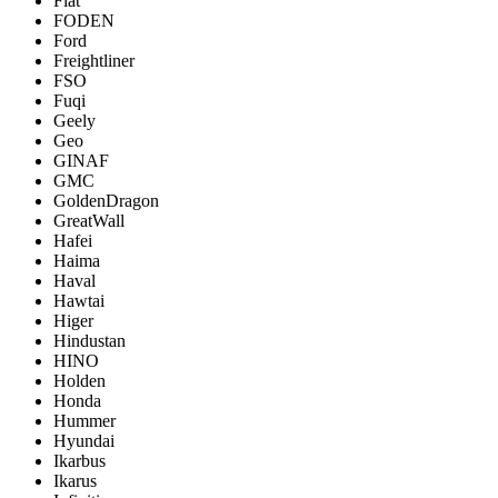
Fiat
FODEN
Ford
Freightliner
FSO
Fuqi
Geely
Geo
GINAF
GMC
GoldenDragon
GreatWall
Hafei
Haima
Haval
Hawtai
Higer
Hindustan
HINO
Holden
Honda
Hummer
Hyundai
Ikarbus
Ikarus