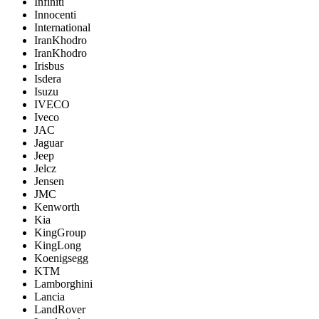
Infiniti
Innocenti
International
IranKhodro
IranKhodro
Irisbus
Isdera
Isuzu
IVECO
Iveco
JAC
Jaguar
Jeep
Jelcz
Jensen
JMC
Kenworth
Kia
KingGroup
KingLong
Koenigsegg
KTM
Lamborghini
Lancia
LandRover