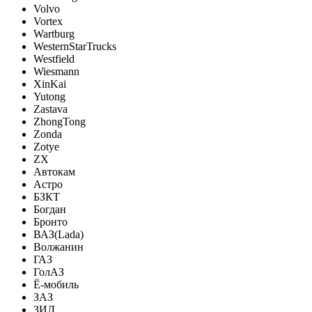
Volvo
Vortex
Wartburg
WesternStarTrucks
Westfield
Wiesmann
XinKai
Yutong
Zastava
ZhongTong
Zonda
Zotye
ZX
Автокам
Астро
БЗКТ
Богдан
Бронто
ВАЗ(Lada)
Волжанин
ГАЗ
ГолАЗ
Ё-мобиль
ЗАЗ
ЗИЛ