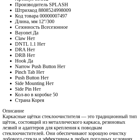
Производитель
SPLASH
Штрихкод
8808524998009
Код товара
00000007497
Длина, мм
12''/300
Сезонность
Всесезонное
Bayonet
Да
Claw
Нет
DNTL 1.1
Нет
DRA
Нет
DRB
Нет
Hook
Да
Narrow Push Button
Нет
Pinch Tab
Нет
Push Button
Нет
Side Mounting
Нет
Side Pin
Нет
Кол-во в коробке
50
Страна
Корея
Описание
Каркасные щётки стеклоочистителя — это традиционный тип
щёток, состоящий из металлического каркаса, резиновых
лезвий и адаптеров для крепления к поводкам
стеклоочистителей. Они обеспечивают хорошую очистку
лобового стекла и эффективны в любых погодных условиях.