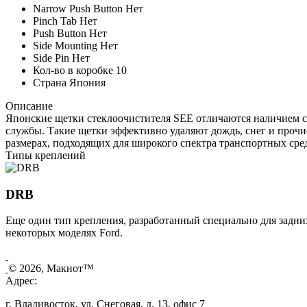
Narrow Push Button
Нет
Pinch Tab
Нет
Push Button
Нет
Side Mounting
Нет
Side Pin
Нет
Кол-во в коробке
10
Страна
Япония
Описание
Японские щетки стеклоочистителя SEE отличаются наличием сл
службы. Такие щетки эффективно удаляют дождь, снег и прочи
размерах, подходящих для широкого спектра транспортных сре
Типы креплений
DRB
Еще один тип крепления, разработанный специально для задних
некоторых моделях Ford.
© 2026, Макнот™
Адрес:
г. Владивосток, ул. Снеговая, д. 13, офис 7