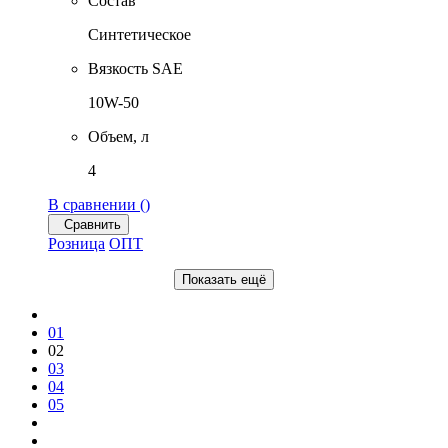
Состав
Синтетическое
Вязкость SAE
10W-50
Объем, л
4
В сравнении (
)
Сравнить
Розница
ОПТ
Показать ещё
01
02
03
04
05