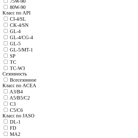
75W-90
80W-90
Класс по API
CI-4/SL
CK-4/SN
GL-4
GL-4/CG-4
GL-5
GL-5/MT-1
SP
TC
TC-W3
Сезонность
Всесезонное
Класс по ACEA
A3/B4
A5/B5/C2
C3
C5/C6
Класс по JASO
DL-1
FD
MA2