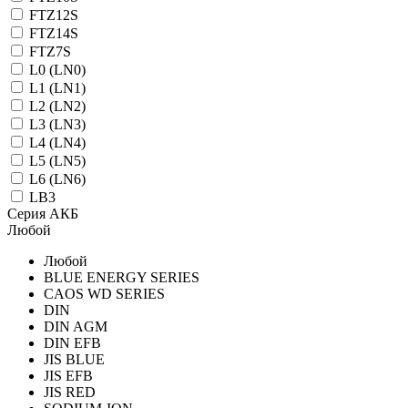
FTZ12S
FTZ14S
FTZ7S
L0 (LN0)
L1 (LN1)
L2 (LN2)
L3 (LN3)
L4 (LN4)
L5 (LN5)
L6 (LN6)
LB3
Серия АКБ
Любой
Любой
BLUE ENERGY SERIES
CAOS WD SERIES
DIN
DIN AGM
DIN EFB
JIS BLUE
JIS EFB
JIS RED