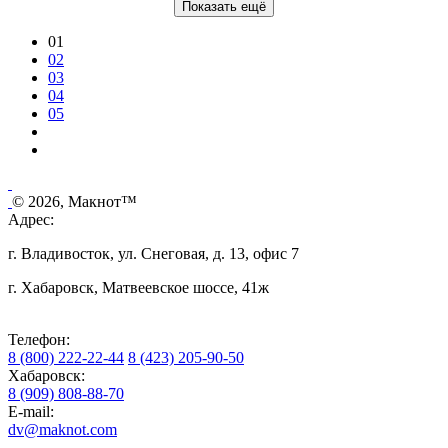
Показать ещё
01
02
03
04
05
© 2026, Макнот™
Адрес:
г. Владивосток, ул. Снеговая, д. 13, офис 7
г. Хабаровск, Матвеевское шоссе, 41ж
Телефон:
8 (800) 222-22-44
8 (423) 205-90-50
Хабаровск:
8 (909) 808-88-70
E-mail:
dv@maknot.com