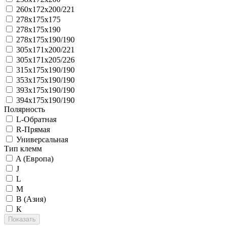
260x172x200/221
278x175x175
278x175x190
278x175x190/190
305x171x200/221
305x171x205/226
315x175x190/190
353x175x190/190
393x175x190/190
394x175x190/190
Полярность
L-Обратная
R-Прямая
Универсальная
Тип клемм
A (Европа)
J
L
M
В (Азия)
К
Показать