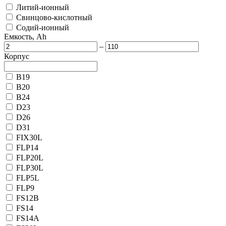
Литий-ионный
Свинцово-кислотный
Содий-ионный
Емкость, Ah
–
Корпус
B19
B20
B24
D23
D26
D31
FIX30L
FLP14
FLP20L
FLP30L
FLP5L
FLP9
FS12B
FS14
FS14A