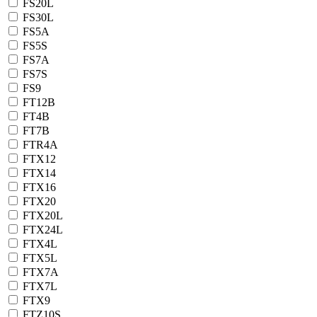
FS20L
FS30L
FS5A
FS5S
FS7A
FS7S
FS9
FT12B
FT4B
FT7B
FTR4A
FTX12
FTX14
FTX16
FTX20
FTX20L
FTX24L
FTX4L
FTX5L
FTX7A
FTX7L
FTX9
FTZ10S