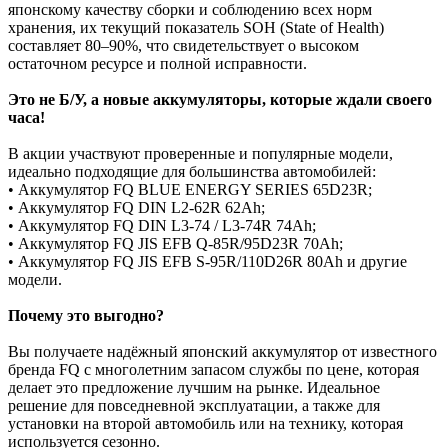
японскому качеству сборки и соблюдению всех норм
хранения, их текущий показатель SOH (State of Health)
составляет 80–90%, что свидетельствует о высоком
остаточном ресурсе и полной исправности.
Это не Б/У, а новые аккумуляторы, которые ждали своего
часа!
В акции участвуют проверенные и популярные модели,
идеально подходящие для большинства автомобилей:
• Аккумулятор FQ BLUE ENERGY SERIES 65D23R;
• Аккумулятор FQ DIN L2-62R 62Ah;
• Аккумулятор FQ DIN L3-74 / L3-74R 74Ah;
• Аккумулятор FQ JIS EFB Q-85R/95D23R 70Ah;
• Аккумулятор FQ JIS EFB S-95R/110D26R 80Ah и другие
модели.
Почему это выгодно?
Вы получаете надёжный японский аккумулятор от известного
бренда FQ с многолетним запасом службы по цене, которая
делает это предложение лучшим на рынке. Идеальное
решение для повседневной эксплуатации, а также для
установки на второй автомобиль или на технику, которая
используется сезонно.